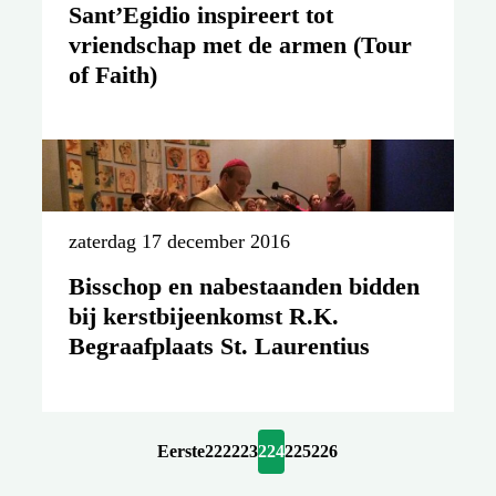
Sant’Egidio inspireert tot
vriendschap met de armen (Tour
of Faith)
zaterdag 17 december 2016
Bisschop en nabestaanden bidden
bij kerstbijeenkomst R.K.
Begraafplaats St. Laurentius
Eerste
222
223
224
225
226