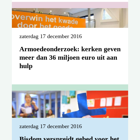
zaterdag 17 december 2016
Romeins document over
begrafenis en over het bewaren
zaterdag 17 december 2016
van as bij crematie
Armoedeonderzoek: kerken geven
meer dan 36 miljoen euro uit aan
hulp
zaterdag 17 december 2016
Mgr. Van den Hende: ‘Herstel
van eenheid is de Reformatie van
vandaag’
zaterdag 17 december 2016
Bisdom verspreidt gebed voor het