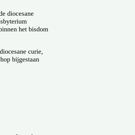
de diocesane
esbyterium
e binnen het bisdom
diocesane curie,
chop bijgestaan