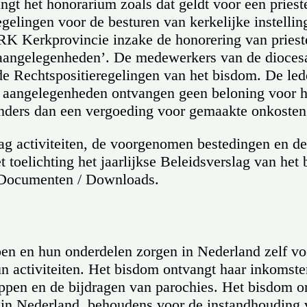
ngt het honorarium zoals dat geldt voor een pries
gelingen voor de besturen van kerkelijke instelli
K Kerkprovincie inzake de honorering van priest
 aangelegenheden’. De medewerkers van de dioces
e Rechtspositieregelingen van het bisdom. De led
 aangelegenheden ontvangen geen beloning voor 
ders dan een vergoeding voor gemaakte onkosten
ag activiteiten, de voorgenomen bestedingen en de
t toelichting het jaarlijkse Beleidsverslag van he
r Documenten / Downloads.
n en hun onderdelen zorgen in Nederland zelf vo
n activiteiten. Het bisdom ontvangt haar inkomste
appen en de bijdragen van parochies. Het bisdom o
 in Nederland, behoudens voor de instandhouding 