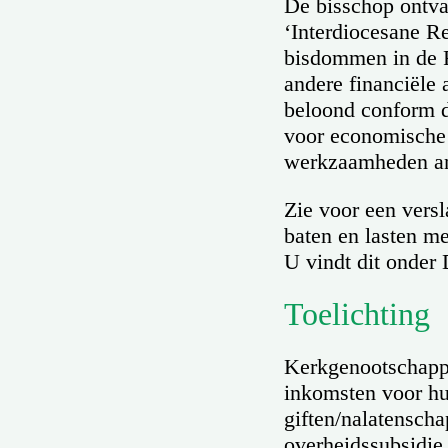
De bisschop ontva
‘Interdiocesane Re
bisdommen in de R
andere financiële
beloond conform d
voor economische
werkzaamheden an
Zie voor een versl
baten en lasten me
U vindt dit onde
Toelichting
Kerkgenootschappe
inkomsten voor hu
giften/nalatensch
overheidssubsidie