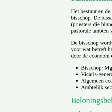
Het bestuur en de
bisschop. De biss
(priesters die bin
pastorale ambten v
De bisschop wordt 
voor wat betreft 
door de econoom 
Bisschop: Mgr
Vicaris-gener
Algemeen ec
Ambtelijk sec
Beloningsbe