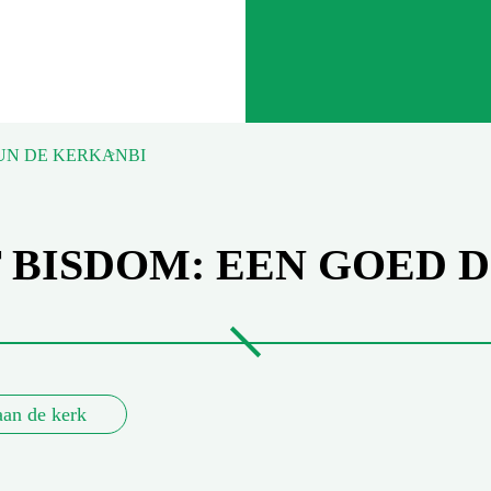
UN DE KERK
ANBI
 BISDOM: EEN GOED 
aan de kerk