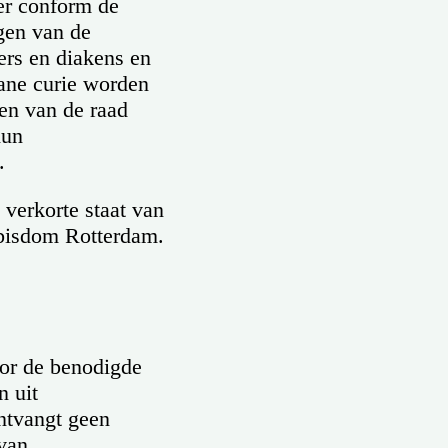
ter conform de
ngen van de
ers en diakens en
ane curie worden
en van de raad
hun
.
 verkorte staat van
t bisdom Rotterdam.
or de benodigde
n uit
ntvangt geen
van