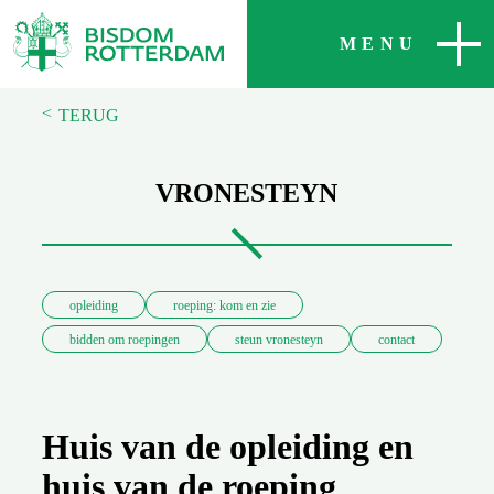
SLUITEN
MENU
<
TERUG
VRONESTEYN
opleiding
roeping: kom en zie
bidden om roepingen
steun vronesteyn
contact
Huis van de opleiding en
huis van de roeping