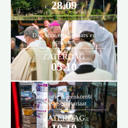
28.09
Dag voor misdienaars en
acolieten
ZATERDAG
03.10
Inspiratie bijeenkomst
missiesecretariaat
ZATERDAG