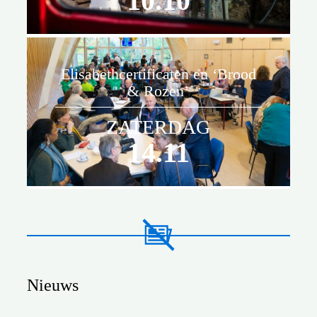
10.10
Elisabethcertificaten en ‘Brood
& Rozen’
ZATERDAG
14.11
Nieuws