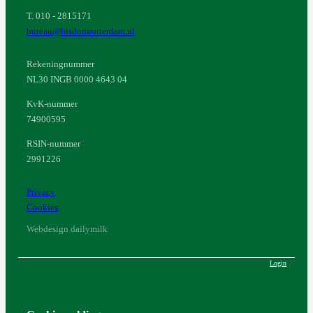
T. 010 - 2815171
bureau@bisdomrotterdam.nl
Rekeningnummer
NL30 INGB 0000 4643 04
KvK-nummer
74900595
RSIN-nummer
2991226
Privacy
Cookies
Webdesign dailymilk
Login