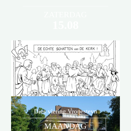
ZATERDAG
15.08
Kleurwedstrijd Laurentius
De viering is
onderdeel
DINSDAG
van de
01.09
Laurentius
estafette in
het
jubileumjaar.
Dies viering Vronesteyn
MAANDAG