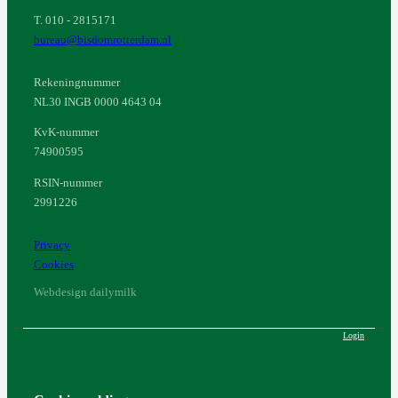
T. 010 - 2815171
bureau@bisdomrotterdam.nl
Rekeningnummer
NL30 INGB 0000 4643 04
KvK-nummer
74900595
RSIN-nummer
2991226
Privacy
Cookies
Webdesign dailymilk
Login