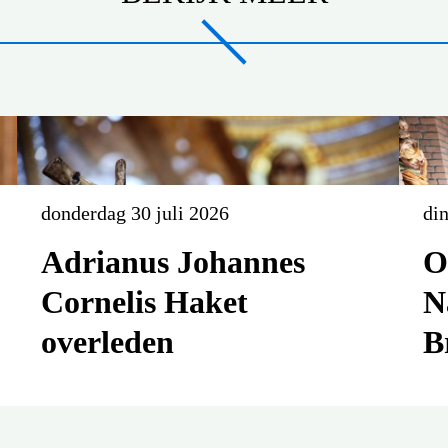
donderdag 30 juli 2026
din
Adrianus Johannes
O
Cornelis Haket
N
overleden
B