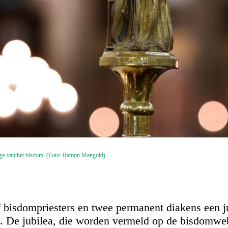
lige van het bisdom. (Foto: Ramon Mangold)
f bisdompriesters en twee permanent diakens een j
 De jubilea, die worden vermeld op de bisdomweb