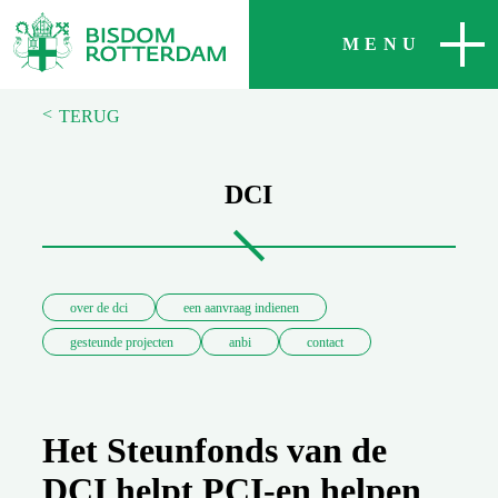
SLUITEN
MENU
<
TERUG
DCI
over de dci
een aanvraag indienen
gesteunde projecten
anbi
contact
Het Steunfonds van de
DCI helpt PCI-en helpen