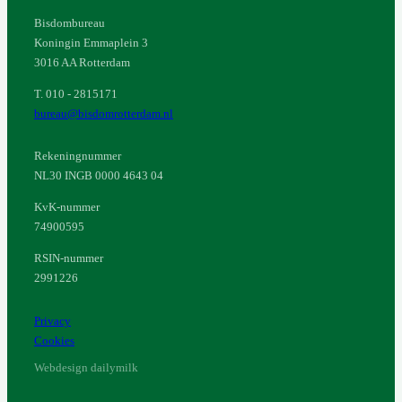
Bisdombureau
Koningin Emmaplein 3
3016 AA Rotterdam
T. 010 - 2815171
bureau@bisdomrotterdam.nl
Rekeningnummer
NL30 INGB 0000 4643 04
KvK-nummer
74900595
RSIN-nummer
2991226
Privacy
Cookies
Webdesign dailymilk