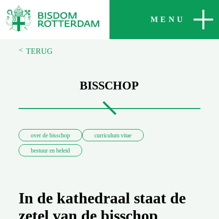
SLUITEN
MENU
<
TERUG
BISSCHOP
over de bisschop
curriculum vitae
bestuur en beleid
In de kathedraal staat de
zetel van de bisschop