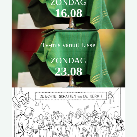
ZONDAG
Laurentius estafette in het
16.08
jubileumjaar.
Tv-mis vanuit Lisse
ZONDAG
23.08
Kleurwedstrijd Laurentius
DINSDAG
01.09