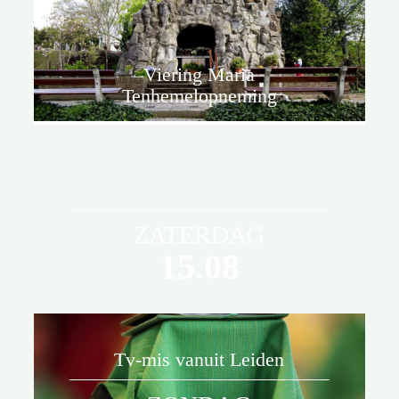
Viering Maria
Tenhemelopneming
ZATERDAG
15.08
Tv-mis vanuit Leiden
De viering is onderdeel van de