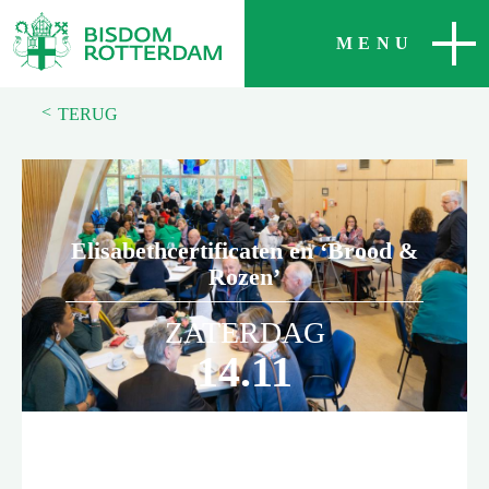
SLUITEN
MENU
<
TERUG
Elisabethcertificaten en ‘Brood &
Rozen’
ZATERDAG
14.11