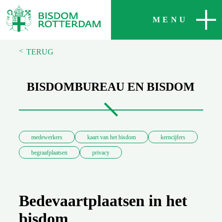
SLUITEN
MENU
<
TERUG
BISDOMBUREAU EN BISDOM
medewerkers
kaart van het bisdom
kerncijfers
begraafplaatsen
privacy
Bedevaartplaatsen in het
bisdom