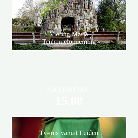
Viering Maria
Tenhemelopneming
ZATERDAG
15.08
Tv-mis vanuit Leiden