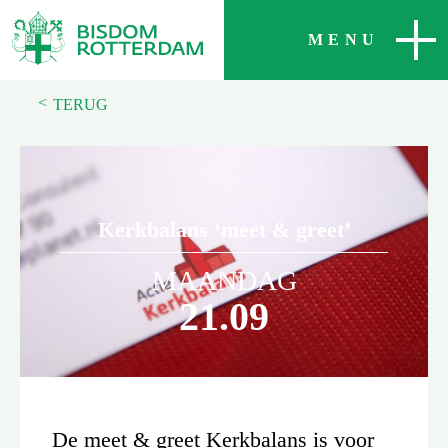
SLUITEN
MENU
<
TERUG
Kerkbalans ‘meet & greet’
MAANDAG
21.09
De meet & greet Kerkbalans is voor