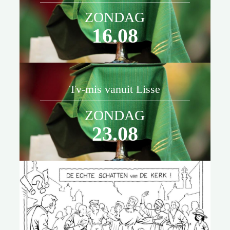
De viering is onderdeel van de
ZONDAG
Laurentius estafette in het
16.08
jubileumjaar.
Tv-mis vanuit Lisse
ZONDAG
23.08
Kleurwedstrijd Laurentius
DINSDAG